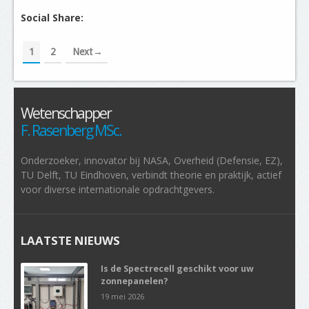
Social Share:
1
2
Next
Wetenschapper
F. Rasenberg MSc.
Onderzoeker, innovator bij NASA, Overheid (Defensie, EZ),
TU Delft, TU Eindhoven, verbindt theorie en praktijk, actief
voor diverse internationale opdrachtgevers.
LAATSTE NIEUWS
Is de Spectrecell geschikt voor uw
zonnepanelen?
19 mei 2026