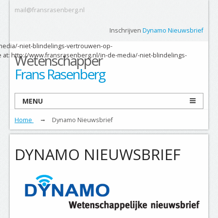
mail@fransrasenberg.nl
Inschrijven
Dynamo Nieuwsbrief
-media/-niet-blindelings-vertrouwen-op-
at: http://www.fransrasenberg.nl/in-de-media/-niet-blindelings-
Wetenschapper
Frans Rasenberg
MENU
Home
Dynamo Nieuwsbrief
DYNAMO NIEUWSBRIEF