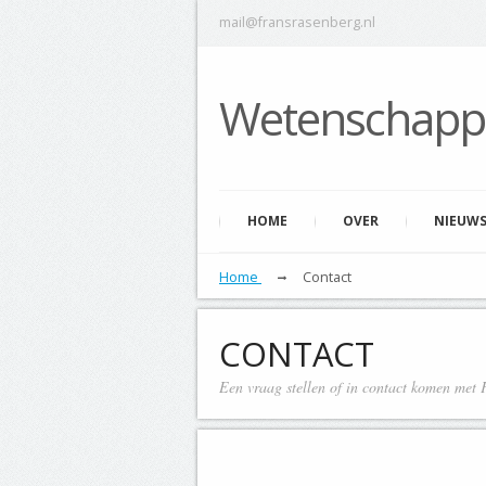
mail@fransrasenberg.nl
Wetenschap
HOME
OVER
NIEUW
Home
Contact
CONTACT
Een vraag stellen of in contact komen met