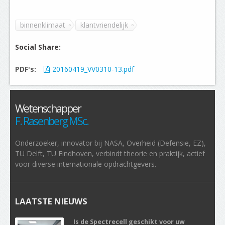
binnenklimaat
klantvriendelijk
Social Share:
PDF's:
20160419_VV0310-13.pdf
Wetenschapper
F. Rasenberg MSc.
Onderzoeker, innovator bij NASA, Overheid (Defensie, EZ),
TU Delft, TU Eindhoven, verbindt theorie en praktijk, actief
voor diverse internationale opdrachtgevers.
LAATSTE NIEUWS
Is de Spectrecell geschikt voor uw