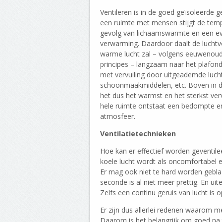
Ventileren is in de goed geïsoleerd
een ruimte met mensen stijgt de temp
gevolg van lichaamswarmte en een e
verwarming. Daardoor daalt de luchtv
warme lucht zal – volgens eeuwenou
principes – langzaam naar het plafon
met vervuiling door uitgeademde lucht,
schoonmaakmiddelen, etc. Boven in d
het dus het warmst en het sterkst verv
hele ruimte ontstaat een bedompte 
atmosfeer.
Ventilatietechnieken
Hoe kan er effectief worden geventilee
koele lucht wordt als oncomfortabel e
Er mag ook niet te hard worden gebla
seconde is al niet meer prettig. En u
Zelfs een continu geruis van lucht is 
Er zijn dus allerlei redenen waarom 
Daarom is het belangrijk om goed na 