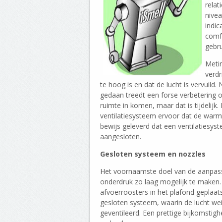
relat
nive
indic
comf
gebru
Metin
verdr
te hoog is en dat de lucht is vervuild
gedaan treedt een forse verbetering 
ruimte in komen, maar dat is tijdelij
ventilatiesysteem ervoor dat de warm
bewijs geleverd dat een ventilatiesys
aangesloten.
Gesloten systeem en nozzles
Het voornaamste doel van de aanpassi
onderdruk zo laag mogelijk te maken.
afvoerroosters in het plafond geplaats
gesloten systeem, waarin de lucht wei
geventileerd. Een prettige bijkomstigh