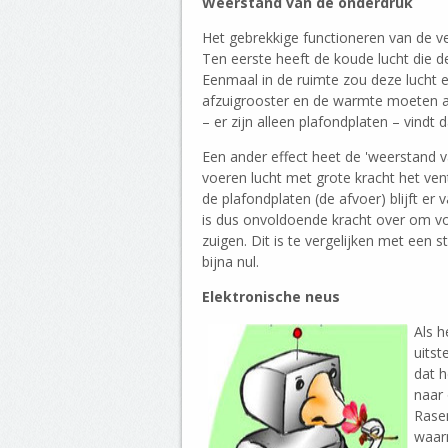
Weerstand van de onderdruk
Het gebrekkige functioneren van de ve
Ten eerste heeft de koude lucht die 
Eenmaal in de ruimte zou deze lucht e
afzuigrooster en de warmte moeten af
– er zijn alleen plafondplaten – vindt
Een ander effect heet de 'weerstand v
voeren lucht met grote kracht het vent
de plafondplaten (de afvoer) blijft er 
is dus onvoldoende kracht over om v
zuigen. Dit is te vergelijken met een 
bijna nul.
Elektronische neus
Als h
uitst
dat h
naar
Rase
waar