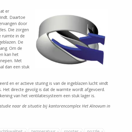
at er
vindt. Daartoe
vervangen door
es. Die zorgen
e ruimte in de
geblazen. De
slang. Om de
en kan het
knepen. Met
al dan een stuk
eerd en er actieve sturing is van de ingeblazen lucht vindt
s. Het directe gevolg is dat de warmte wordt afgevoerd.
ekening van het ventilatiesysteem een stuk lager is.
e studie naar de situatie bij kantorencomplex Het Alnovum in
uchtkwaliteit
temperatuur
rooster
nozzle