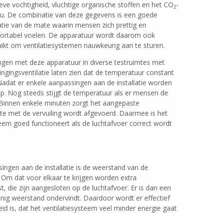
ieve vochtigheid, vluchtige organische stoffen en het CO
-
2
au. De combinatie van deze gegevens is een goede
atie van de mate waarin mensen zich prettig en
ortabel voelen. De apparatuur wordt daarom ook
ikt om ventilatiesystemen nauwkeurig aan te sturen.
gen met deze apparatuur in diverse testruimtes met
ingingsventilatie laten zien dat de temperatuur constant
. Nadat er enkele aanpassingen aan de installatie worden
op. Nog steeds stijgt de temperatuur als er mensen de
k. Binnen enkele minuten zorgt het aangepaste
te met de vervuiling wordt afgevoerd. Daarmee is het
teem goed functioneert als de luchtafvoer correct wordt
ngen aan de installatie is de weerstand van de
 Om dat voor elkaar te krijgen worden extra
t, die zijn aangesloten op de luchtafvoer. Er is dan een
nig weerstand ondervindt. Daardoor wordt er effectief
eid is, dat het ventilatiesysteem veel minder energie gaat