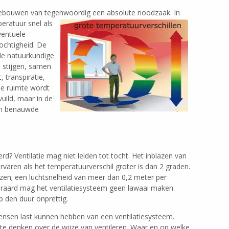
e gebouwen van tegenwoordig een absolute noodzaak.
In
eratuur snel als
ventuele
ochtigheid. De
de natuurkundige
d stijgen, samen
 transpiratie,
e ruimte wordt
uild, maar in de
en benauwde
rd? Ventilatie mag niet leiden tot tocht. Het inblazen van
rvaren als het temperatuurverschil groter is dan 2 graden.
zen; een luchtsnelheid van meer dan 0,2 meter per
iteraard mag het ventilatiesysteem geen lawaai maken.
op den duur onprettig.
mensen last kunnen hebben van een ventilatiesysteem.
te denken over de wijze van ventileren. Waar en op welke