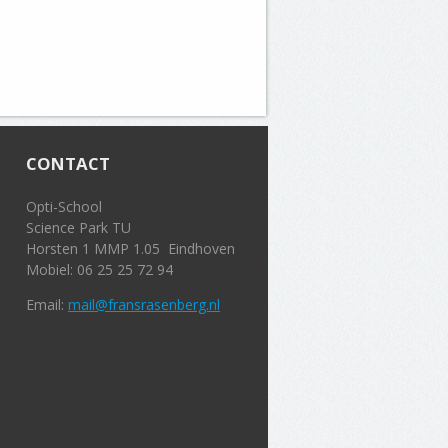
CONTACT
Opti-School
Science Park TU
Horsten 1 MMP 1.05 Eindhoven
Mobiel: 06 25 25 72 94
Email:
mail@fransrasenberg.nl