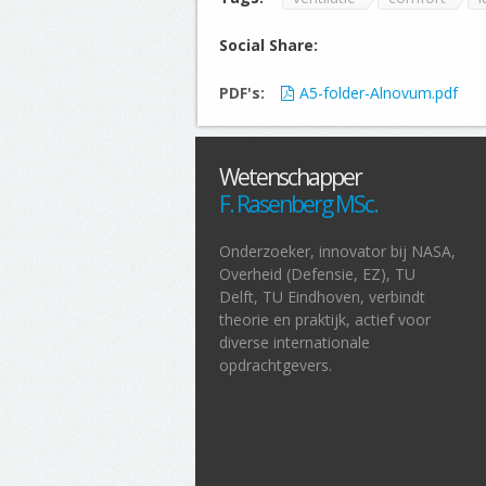
Social Share:
PDF's:
A5-folder-Alnovum.pdf
Wetenschapper
F. Rasenberg MSc.
Onderzoeker, innovator bij NASA,
Overheid (Defensie, EZ), TU
Delft, TU Eindhoven, verbindt
theorie en praktijk, actief voor
diverse internationale
opdrachtgevers.