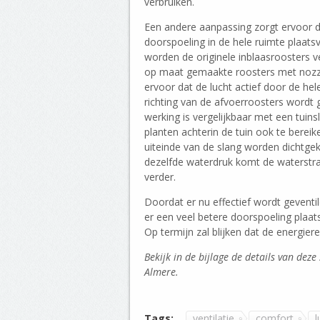
verbruiken.
Een andere aanpassing zorgt ervoor d
doorspoeling in de hele ruimte plaats
worden de originele inblaasroosters 
op maat gemaakte roosters met nozzl
ervoor dat de lucht actief door de hel
richting van de afvoerroosters wordt 
werking is vergelijkbaar met een tuin
planten achterin de tuin ook te bereik
uiteinde van de slang worden dichtge
dezelfde waterdruk komt de waterstra
verder.
Doordat er nu effectief wordt geventil
er een veel betere doorspoeling plaat
Op termijn zal blijken dat de energier
Bekijk in de bijlage de details van dez
Almere.
Tags:
ventilatie
comfort
l