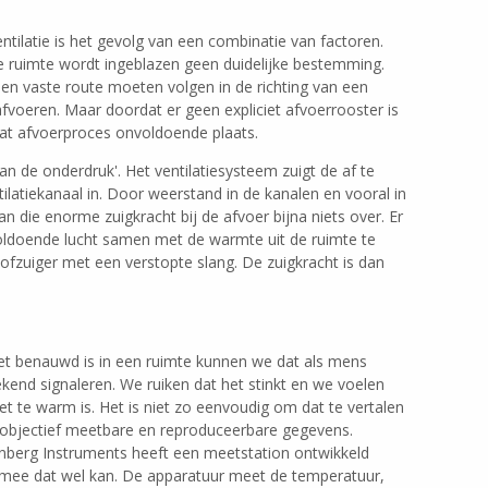
ntilatie is het gevolg van een combinatie van factoren.
de ruimte wordt ingeblazen geen duidelijke bestemming.
en vaste route moeten volgen in de richting van een
voeren. Maar doordat er geen expliciet afvoerrooster is
 dat afvoerproces onvoldoende plaats.
an de onderdruk'. Het ventilatiesysteem zuigt de af te
ilatiekanaal in. Door weerstand in de kanalen en vooral in
van die enorme zuigkracht bij de afvoer bijna niets over. Er
oldoende lucht samen met de warmte uit de ruimte te
stofzuiger met een verstopte slang. De zuigkracht is dan
et benauwd is in een ruimte kunnen we dat als mens
ekend signaleren. We ruiken dat het stinkt en we voelen
et te warm is. Het is niet zo eenvoudig om dat te vertalen
 objectief meetbare en reproduceerbare gegevens.
nberg Instruments heeft een meetstation ontwikkeld
mee dat wel kan. De apparatuur meet de temperatuur,