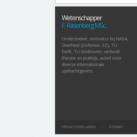
Wetenschapper
F. Rasenberg MSc.
Onderzoeker, innovator bij NASA,
Overheid (Defensie, EZ), TU
Delft, TU Eindhoven, verbindt
theorie en praktijk, actief voor
diverse internationale
opdrachtgevers.
PRIVACYVERKLARING
SITEMAP