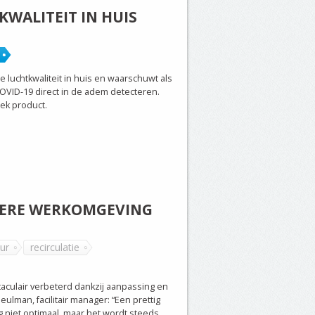
KWALITEIT IN HUIS
luchtkwaliteit in huis en waarschuwt als
COVID-19 direct in de adem detecteren.
ek product.
ETERE WERKOMGEVING
ur
recirculatie
aculair verbeterd dankzij aanpassing en
eulman, facilitair manager: “Een prettig
og niet optimaal, maar het wordt steeds