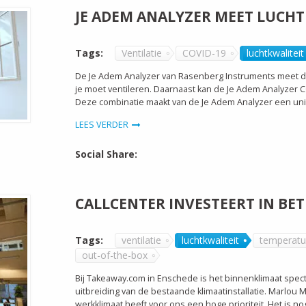
JE ADEM ANALYZER MEET LUCHT
Tags:
Ventilatie
COVID-19
luchtkwaliteit
De Je Adem Analyzer van Rasenberg Instruments meet de 
je moet ventileren. Daarnaast kan de Je Adem Analyzer 
Deze combinatie maakt van de Je Adem Analyzer een uni
LEES VERDER
Social Share:
CALLCENTER INVESTEERT IN B
Tags:
ventilatie
luchtkwaliteit
temperatu
out-of-the-box
Bij Takeaway.com in Enschede is het binnenklimaat spect
uitbreiding van de bestaande klimaatinstallatie. Marlou M
werkklimaat heeft voor ons een hoge prioriteit. Het is n