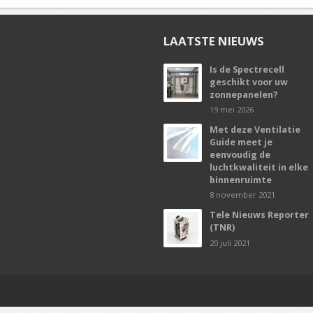
LAATSTE NIEUWS
Is de Spectrecell
geschikt voor uw
zonnepanelen?
19 mei 2026
Met deze Ventilatie
Guide meet je
eenvoudig de
luchtkwaliteit in elke
binnenruimte
8 november 2021
Tele Nieuws Reporter
(TNR)
20 juli 2021